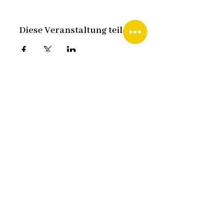
Diese Veranstaltung teilen
Fredy Staudacher
Waeltiwisstraße 5, CH-8312 Winterberg
fredy.staudacher@senioren-
matinee.com
+41 79 420 09 90
Datenschutz
Impressum
Kontakt
Design:
HCG corporate designs