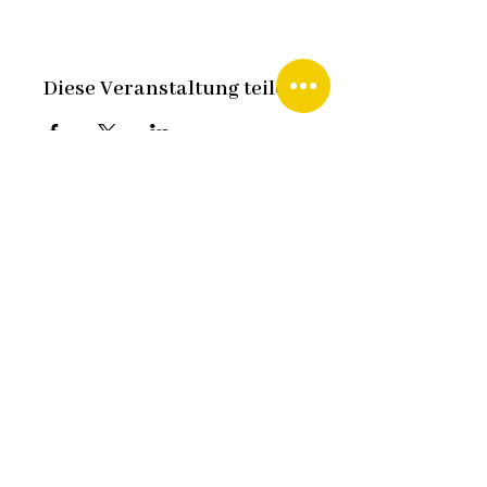
Diese Veranstaltung teilen
Fredy Staudacher
Waeltiwisstraße 5, CH-8312 Winterberg
fredy.staudacher@senioren-
matinee.com
+41 79 420 09 90
Datenschutz
Impressum
Kontakt
Design:
HCG corporate designs